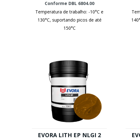
Conforme DBL 6804.00
Temperatura de trabalho: -10°C e
Temp
130°C, suportando picos de até
140°
150°C
EVORA LITH EP NLGI 2
EV