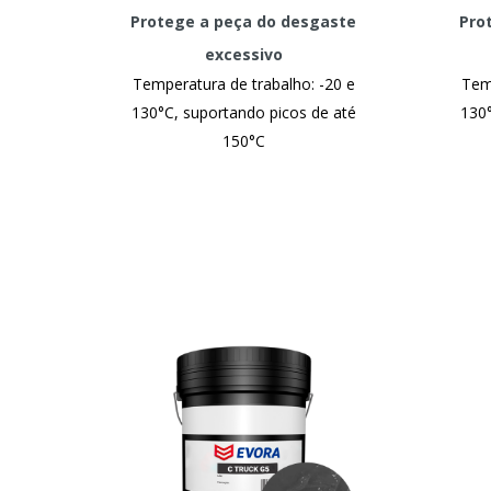
Protege a peça do desgaste
Pro
excessivo
Temperatura de trabalho: -20 e
Temp
130°C, suportando picos de até
130°
150°C