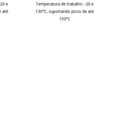
-20 e
Temperatura de trabalho: -20 e
e até
130°C, suportando picos de até
150°C