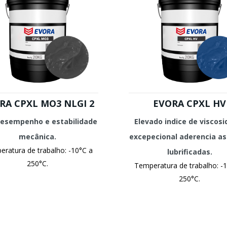
RA CPXL MO3 NLGI 2
EVORA CPXL HV
desempenho e estabilidade
Elevado indice de viscosi
mecânica.
excepecional aderencia as
ratura de trabalho: -10°C a
lubrificadas.
250°C.
Temperatura de trabalho: -
250°C.