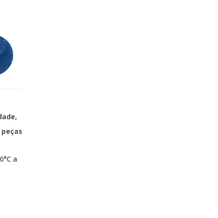
dade,
 peças
10°C a