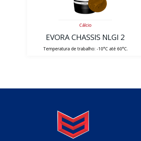
Minerais
EVORA TRACTOR – SAE 10W-
30
.
EVORA TRACTOR atende aos níveis de
desempenho: