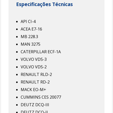
Especificações Técnicas
API CI-4
ACEA E7-16
MB 228.3
MAN 3275
CATERPILLAR ECF-1A
VOLVO VDS-3
VOLVO VDS-2
RENAULT RLD-2
RENAULT RD-2
MACK EO-M+
CUMMINS CES 20077
DEUTZ DCQ-III
DEUTZ DCQ-II