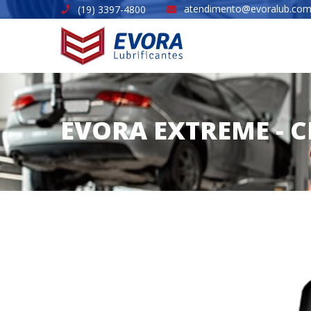
atendimento@evoralub.com
(19) 3397-4800
EVORA EXTREME - CI