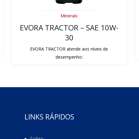
Hidráulico
EVORA HIDRA AW ISO 68
Alta estabilidade química e elevada resistência à
oxidação.
LINKS RÁPIDOS
Sobre